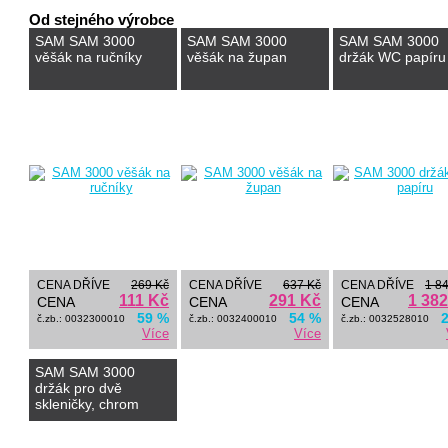
Od stejného výrobce
SAM SAM 3000
SAM SAM 3000
SAM SAM 3000
věšák na ručníky
věšák na župan
držák WC papíru
CENA DŘÍVE
269 Kč
CENA DŘÍVE
637 Kč
CENA DŘÍVE
1 8
111 Kč
291 Kč
1 38
CENA
CENA
CENA
59 %
54 %
č.zb.: 0032300010
č.zb.: 0032400010
č.zb.: 0032528010
Více
Více
SAM SAM 3000
držák pro dvě
skleničky, chrom