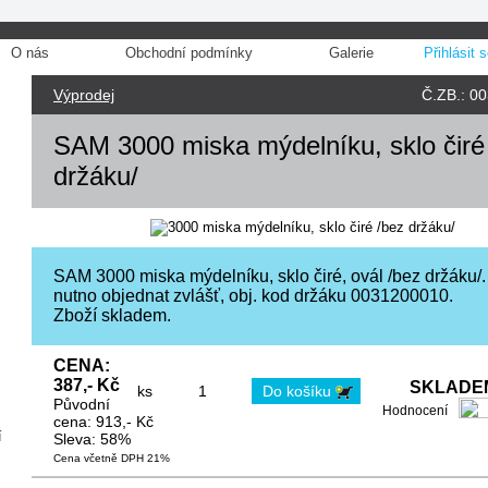
O nás
Obchodní podmínky
Galerie
Přihlásit 
Výprodej
Č.ZB.: 0
SAM 3000 miska mýdelníku, sklo čiré
držáku/
SAM 3000 miska mýdelníku, sklo čiré, ovál /bez držáku/
nutno objednat zvlášť, obj. kod držáku 0031200010.
Zboží skladem.
CENA:
387,- Kč
SKLADEM
ks
Původní
Hodnocení
cena: 913,- Kč
í
Sleva: 58%
Cena včetně DPH 21%