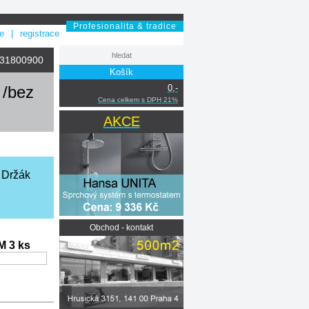
Profesionalita & tradice
se
|
registrace
031800900
Košík
 /bez
0,-
Cena celkem s DPH 21%
AKCE
. Držák
Obchod - kontakt
 3 ks