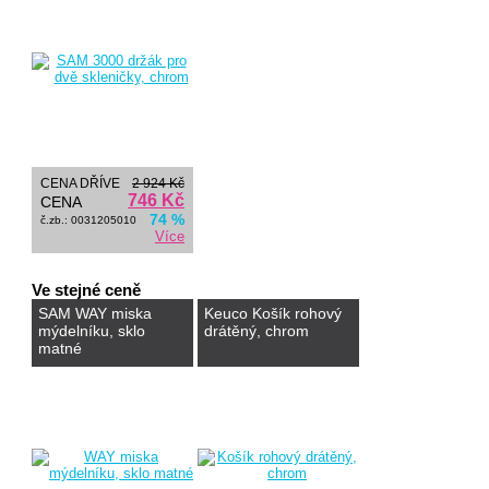
CENA DŘÍVE
2 924 Kč
746 Kč
CENA
74 %
č.zb.: 0031205010
Více
Ve stejné ceně
SAM WAY miska
Keuco Košík rohový
mýdelníku, sklo
drátěný, chrom
matné