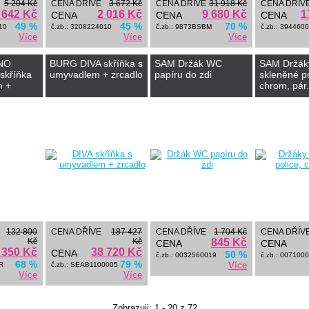
5 204 Kč
CENA DŘÍVE
3 672 Kč
CENA DŘÍVE
31 918 Kč
CENA DŘÍV
 642 Kč
2 016 Kč
9 680 Kč
1
CENA
CENA
CENA
49 %
45 %
70 %
10
č.zb.: 3208224010
č.zb.: 9873BSBM
č.zb.: 394460
Více
Více
Více
NO
BURG DIVA skříňka s
SAM Držák WC
SAM Držák
skříňka
umyvadlem + zrcadlo
papíru do zdi
skleněné po
m +
chrom, pár.
říňka
132 800
CENA DŘÍVE
187 427
CENA DŘÍVE
1 704 Kč
CENA DŘÍV
Kč
Kč
845 Kč
CENA
CENA
 350 Kč
38 720 Kč
CENA
50 %
č.zb.: 0032560019
č.zb.: 007100
68 %
79 %
Více
R
č.zb.: SEAB1100005
Více
Více
Zobrazuji: 1 - 20 z 72