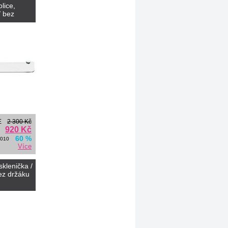
lice,
/ bez
E
2 300 Kč
920 Kč
60 %
0010
Více
klenička /
bez držáku