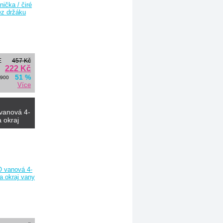
E
457 Kč
222 Kč
51 %
0900
Více
vanová 4-
 okraj