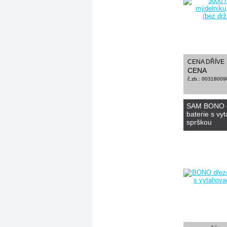
CENA DŘÍVE
CENA
č.zb.: 00318009
SAM BONO 
baterie s vy
sprškou