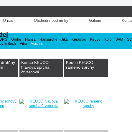
O nás
Obchodní podmínky
Galerie
Konta
dej
URG
Grohe
Hansa
Hansgrohe
Jika
Keramag
Keuco
Kolo
SAM
SC
roy & Boch
Vitra
Všichni
 drátěný
Keuco KEUCO
Keuco KEUCO
om
hlavová sprcha
rameno sprchy
čtvercová