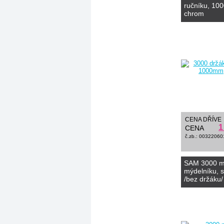
ručníku, 10
chrom
CENA DŘÍVE
1
CENA
č.zb.: 00322060
SAM 3000 m
mýdelníku, s
/bez držáku/