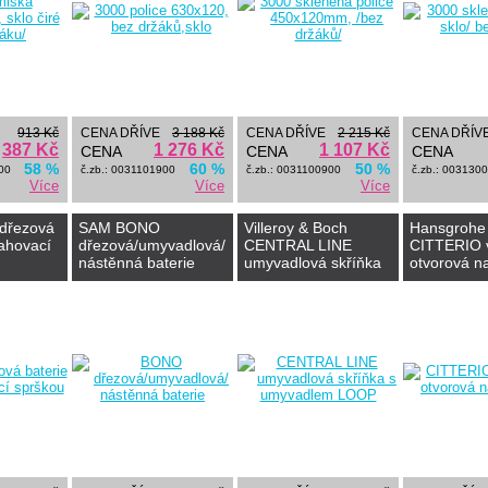
913 Kč
CENA DŘÍVE
3 188 Kč
CENA DŘÍVE
2 215 Kč
CENA DŘÍV
387 Kč
1 276 Kč
1 107 Kč
CENA
CENA
CENA
58 %
60 %
50 %
00
č.zb.: 0031101900
č.zb.: 0031100900
č.zb.: 003130
Více
Více
Více
dřezová
SAM BONO
Villeroy & Boch
Hansgrohe
tahovací
dřezová/umyvadlová/
CENTRAL LINE
CITTERIO 
nástěnná baterie
umyvadlová skříňka
otvorová na
s umyvadlem LOOP
vany