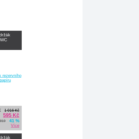
držák
o WC
E
1 016 Kč
595 Kč
41 %
0010
Více
držák