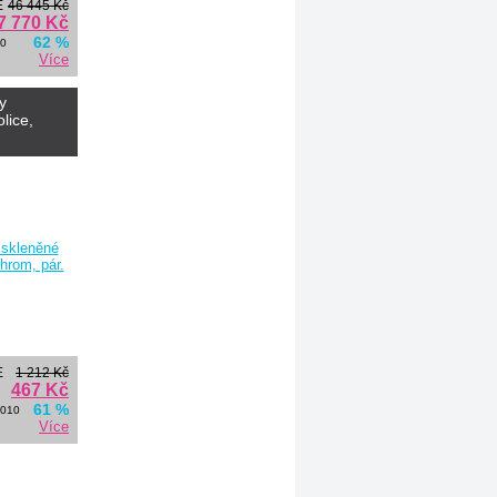
E
46 445 Kč
7 770 Kč
62 %
00
Více
y
lice,
E
1 212 Kč
467 Kč
61 %
0010
Více