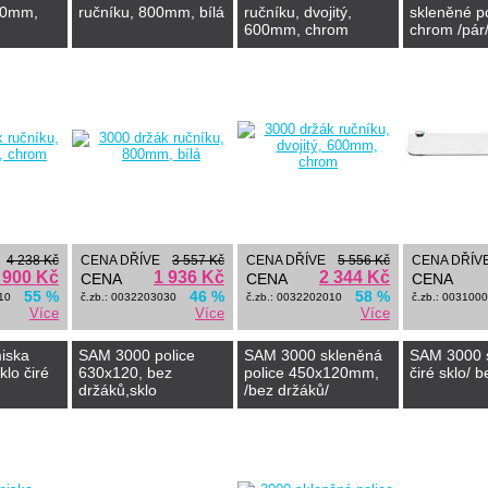
00mm,
ručníku, 800mm, bílá
ručníku, dvojitý,
skleněné po
600mm, chrom
chrom /pár
police.
4 238 Kč
CENA DŘÍVE
3 557 Kč
CENA DŘÍVE
5 556 Kč
CENA DŘÍV
 900 Kč
1 936 Kč
2 344 Kč
CENA
CENA
CENA
55 %
46 %
58 %
10
č.zb.: 0032203030
č.zb.: 0032202010
č.zb.: 003100
Více
Více
Více
iska
SAM 3000 police
SAM 3000 skleněná
SAM 3000 s
klo čiré
630x120, bez
police 450x120mm,
čiré sklo/ 
držáků,sklo
/bez držáků/