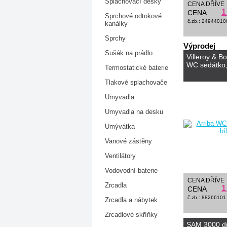
Splachovací desky
CENA DŘÍVE
1
CENA
Sprchové odtokové
č.zb.: 2494401
kanálky
Sprchy
Výprodej
Sušák na prádlo
Villeroy & B
WC sedátko,
Termostatické baterie
Tlakové splachovače
Umyvadla
Umyvadla na desku
Umývátka
Vanové zástěny
Ventilátory
Vodovodní baterie
CENA DŘÍVE
Zrcadla
1
CENA
č.zb.: 88266101
Zrcadla a nábytek
Zrcadlové skříňky
SAM 3000 d