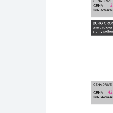
CENA DŘÍVE
2
CENA
č.zb.: 32082160
BURG CRO
umyvadlová 
s umyvadle
zrcadlová sk
CENA DŘÍVE
42
CENA
č.zb.: SEUW121