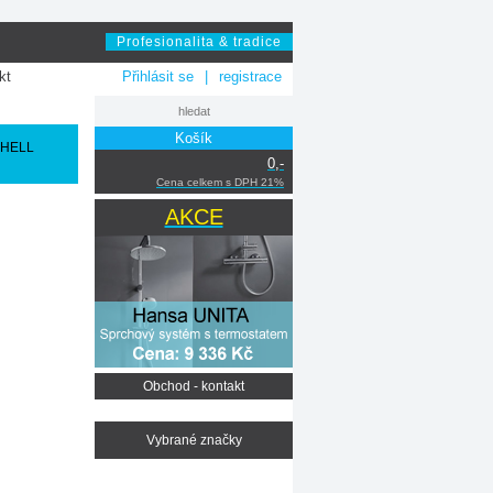
Profesionalita & tradice
kt
Přihlásit se
|
registrace
Košík
HELL
0,-
Cena celkem s DPH 21%
AKCE
Obchod - kontakt
Vybrané značky