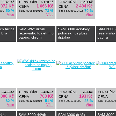
2 145 Kč
CENA DŘÍVE
6 120 Kč
CENA DŘÍVE
8 211 Kč
 072 Kč
1 666 Kč
2 484 Kč
CENA
CENA
50 %
73 %
70 %
0000
č.zb.: 53086010100
č.zb.: 53088010402
Více
Více
Více
och Arriba
SAM WAY držák
SAM 3000 acrylový
SAM 3000 
 bílá
rezervního toaletního
pohárek , čirý/bez
rezervníh
papíru, chrom
držáku/
papíru
5 415 Kč
CENA DŘÍVE
1 436 Kč
CENA DŘÍVE
257 Kč
CENA DŘÍV
 000 Kč
708 Kč
193 Kč
CENA
CENA
CENA
82 %
51 %
25 %
č.zb.: 0042531010
č.zb.: 0031320900
č.zb.: 003253
Více
Více
Více
ržák
SAM 3000 držák
SAM 3000 držák
SAM 3000 