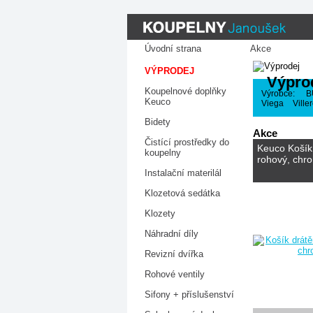
Úvodní strana
Akce
VÝPRODEJ
Výpro
Koupelnové doplňky
Výrobce:
B
Keuco
Viega
Ville
Bidety
Akce
Čistící prostředky do
Keuco Košík
koupelny
rohový, chr
Instalační materilál
Klozetová sedátka
Klozety
Náhradní díly
Revizní dvířka
Rohové ventily
Sifony + příslušenství