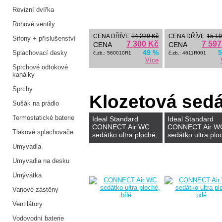
Revizní dvířka
Rohové ventily
CENA DŘÍVE
14 229 Kč
CENA DŘÍVE
15 19
Sifony + příslušenství
7 300 Kč
7 597
CENA
CENA
49 %
5
Splachovací desky
č.zb.: 560010R1
č.zb.: 4611R001
Více
Sprchové odtokové
kanálky
Sprchy
Klozetová sed
Sušák na prádlo
Termostatické baterie
Ideal Standard
Ideal Standard
CONNECT Air WC
CONNECT Air W
Tlakové splachovače
sedátko ultra ploché,
sedátko ultra plo
bílé
bílé
Umyvadla
Umyvadla na desku
Umývátka
Vanové zástěny
Ventilátory
Vodovodní baterie