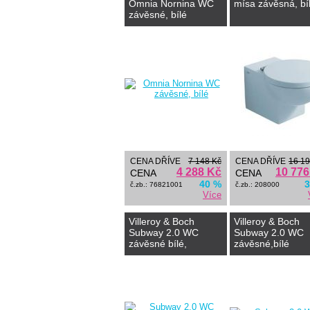
Omnia Nornina WC
mísa závěsná, bí
závěsné, bílé
CENA DŘÍVE
7 148 Kč
CENA DŘÍVE
16 19
4 288 Kč
10 776
CENA
CENA
40 %
3
č.zb.: 76821001
č.zb.: 208000
Více
Villeroy & Boch
Villeroy & Boch
Subway 2.0 WC
Subway 2.0 WC
závěsné bílé,
závěsné,bílé
ceramix plus