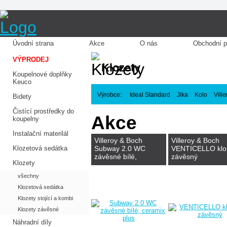
Úvodní strana
Akce
O nás
Obchodní 
VÝPRODEJ
Klozety
Koupelnové doplňky
Keuco
Výrobce:
Ideal Standard
Jika
Kolo
Vill
Bidety
Čistící prostředky do
Akce
koupelny
Instalační materilál
Villeroy & Boch
Villeroy & Boch
Klozetová sedátka
Subway 2.0 WC
VENTICELLO klo
závěsné bílé,
závěsný
Klozety
ceramix plus
všechny
Klozetová sedátka
Klozety stojící a kombi
Klozety závěsné
Náhradní díly