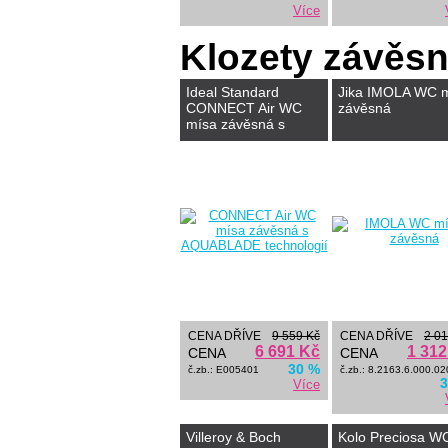
Více
Klozety závěs
Ideal Standard
Jika IMOLA WC 
CONNECT Air WC
závěsná
mísa závěsná s
AQUABLADE
technologií
CENA DŘÍVE
9 559 Kč
CENA DŘÍVE
2 01
6 691 Kč
1 312
CENA
CENA
30 %
č.zb.: E005401
č.zb.: 8.2163.6.000.02
3
Více
Villeroy & Boch
Kolo Preciosa W