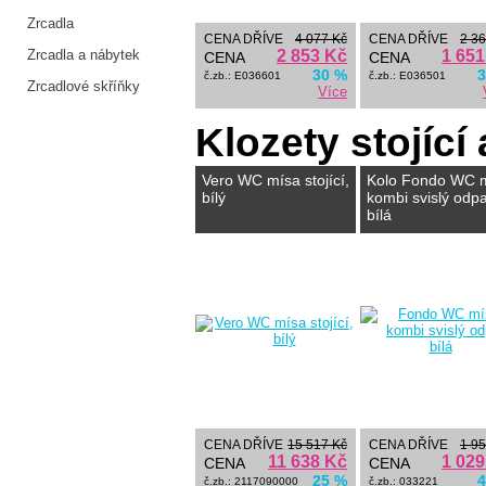
Zrcadla
CENA DŘÍVE
4 077 Kč
CENA DŘÍVE
2 36
Zrcadla a nábytek
2 853 Kč
1 651
CENA
CENA
30 %
3
č.zb.: E036601
č.zb.: E036501
Zrcadlové skříňky
Více
Klozety stojící
Vero WC mísa stojící,
Kolo Fondo WC 
bílý
kombi svislý odp
bílá
CENA DŘÍVE
15 517 Kč
CENA DŘÍVE
1 95
11 638 Kč
1 029
CENA
CENA
25 %
4
č.zb.: 2117090000
č.zb.: 033221