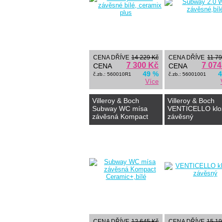
CENA DŘÍVE
14 229 Kč
CENA DŘÍVE
11 79
7 300 Kč
7 074
CENA
CENA
49 %
4
č.zb.: 560010R1
č.zb.: 56001001
Více
Villeroy & Boch
Villeroy & Boch
Subway WC mísa
VENTICELLO klo
závěsná Kompact
závěsný
Ceramic+,bílé
CENA DŘÍVE
12 645 Kč
CENA DŘÍVE
15 19