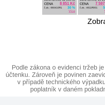
8 851 Kč
7 597
CENA
CENA
30 %
5
č.zb.: 660410R1
č.zb.: 4611R001
Více
Zobra
Podle zákona o evidenci tržeb je
účtenku. Zároveň je povinen zaevid
v případě technického výpadku 
poplatník v daném poklad