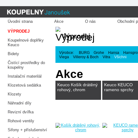
Úvodní strana
Akce
O nás
Obchodní 
VÝPRODEJ
Výprodej
Koupelnové doplňky
Keuco
Výrobce:
BURG
Grohe
Hansa
Hansgro
Bidety
Viega
Villeroy & Boch
Vitra
Všichni
Čistící prostředky do
koupelny
Akce
Instalační materilál
Keuco Košík drátěný
Keuco KEUCO
Klozetová sedátka
rohový, chrom
rameno sprchy
Klozety
Náhradní díly
Revizní dvířka
Rohové ventily
Sifony + příslušenství