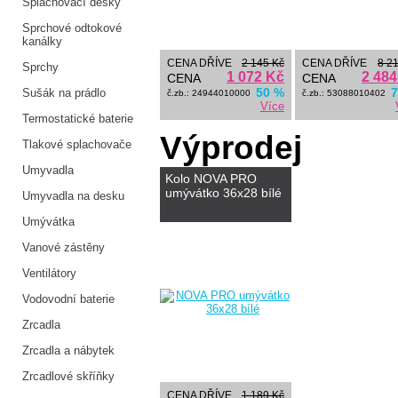
Splachovací desky
Sprchové odtokové
kanálky
CENA DŘÍVE
2 145 Kč
CENA DŘÍVE
8 2
Sprchy
1 072 Kč
2 484
CENA
CENA
50 %
7
Sušák na prádlo
č.zb.: 24944010000
č.zb.: 53088010402
Více
Termostatické baterie
Výprodej
Tlakové splachovače
Umyvadla
Kolo NOVA PRO
umývátko 36x28 bílé
Umyvadla na desku
Umývátka
Vanové zástěny
Ventilátory
Vodovodní baterie
Zrcadla
Zrcadla a nábytek
Zrcadlové skříňky
CENA DŘÍVE
1 189 Kč