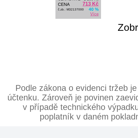
713 Kč
CENA
40 %
č.zb.: M32137000
Více
Zobr
Podle zákona o evidenci tržeb je
účtenku. Zároveň je povinen zaevid
v případě technického výpadku 
poplatník v daném poklad