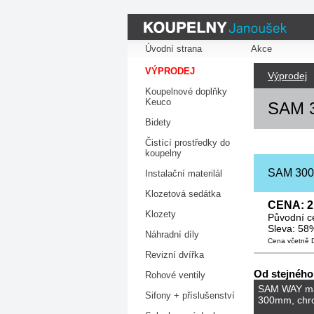
Úvodní strana
Akce
VÝPRODEJ
Výprodej
Koupelnové doplňky
Keuco
SAM 3
Bidety
Čistící prostředky do
koupelny
SAM 3000
Instalační materilál
Klozetová sedátka
CENA: 2 
Klozety
Původní c
Sleva: 58
Náhradní díly
Cena včetně
Revizní dvířka
Od stejného
Rohové ventily
SAM WAY m
Sifony + příslušenství
300mm, chr