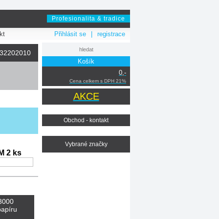
Profesionalita & tradice
kt
Přihlásit se
|
registrace
032202010
Košík
m
0,-
Cena celkem s DPH 21%
AKCE
Obchod - kontakt
Vybrané značky
 2 ks
3000
apíru