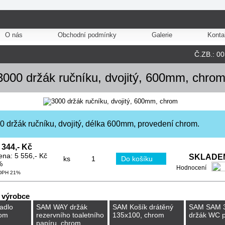
O nás
Obchodní podmínky
Galerie
Konta
Č.ZB.: 0
000 držák ručníku, dvojitý, 600mm, chro
 držák ručníku, dvojitý, délka 600mm, provedení chrom.
344,- Kč
ena: 5 556,- Kč
SKLADEM
ks
%
Hodnocení
 DPH 21%
 výrobce
adlo
SAM WAY držák
SAM Košík drátěný
SAM SAM 
om
rezervního toaletního
135x100, chrom
držák WC p
papíru, chrom