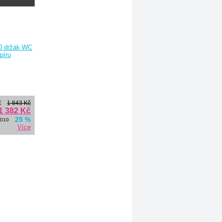
E
1 843 Kč
1 382 Kč
25 %
8010
Více