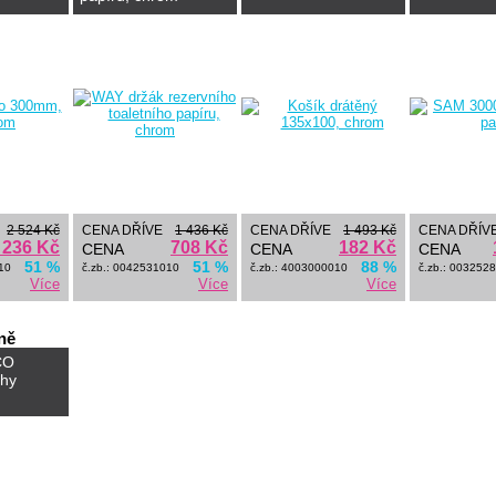
2 524 Kč
CENA DŘÍVE
1 436 Kč
CENA DŘÍVE
1 493 Kč
CENA DŘÍV
 236 Kč
708 Kč
182 Kč
CENA
CENA
CENA
51 %
51 %
88 %
10
č.zb.: 0042531010
č.zb.: 4003000010
č.zb.: 003252
Více
Více
Více
ně
CO
chy