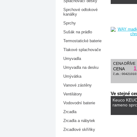
Splachovací desky
Sprchové odtokové
kanálky
Sprchy
Sušák na prádlo
Termostatické baterie
Tlakové splachovače
Umyvadla
CENA DŘÍVE
Umyvadla na desku
1
CENA
č.zb.: 00421010
Umývátka
Vanové zástěny
Ve stejné ce
Ventilátory
Keuco KEU
Vodovodní baterie
rameno spr
Zrcadla
Zrcadla a nábytek
Zrcadlové skříňky