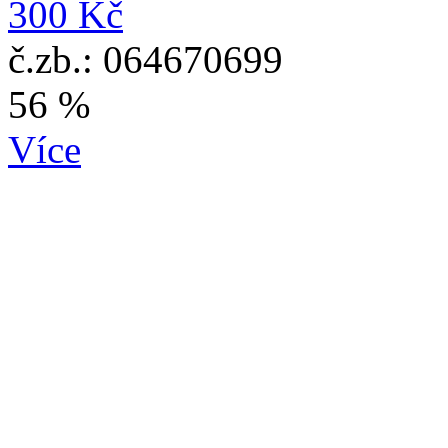
300 Kč
č.zb.: 064670699
56 %
Více