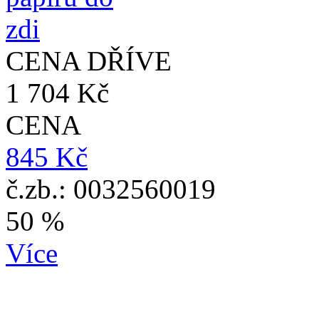
CENA DŘÍVE
1 704 Kč
CENA
845 Kč
č.zb.: 0032560019
50 %
Více