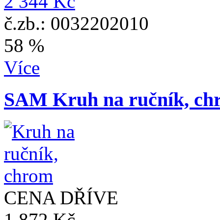
2 344 Kč
č.zb.: 0032202010
58 %
Více
SAM Kruh na ručník, ch
CENA DŘÍVE
1 872 Kč