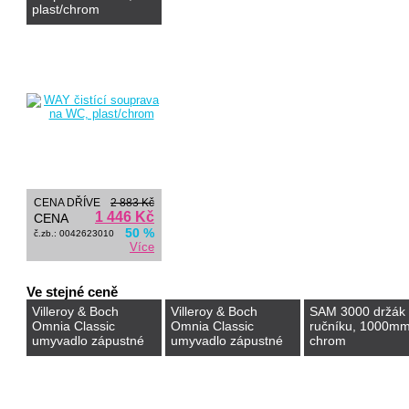
plast/chrom
CENA DŘÍVE
2 883 Kč
1 446 Kč
CENA
50 %
č.zb.: 0042623010
Více
Ve stejné ceně
Villeroy & Boch
Villeroy & Boch
SAM 3000 držák
Omnia Classic
Omnia Classic
ručníku, 1000mm
umyvadlo zápustné
umyvadlo zápustné
chrom
635x485mm,bílé
560x400mm,bílé