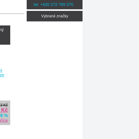
Vybrané značky
ný
93 Kč
 Kč
88 %
Více