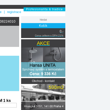
Profesionalita & tradice
se
|
registrace
208224010
Košík
0,-
Cena celkem s DPH 21%
AKCE
Obchod - kontakt
 1 ks