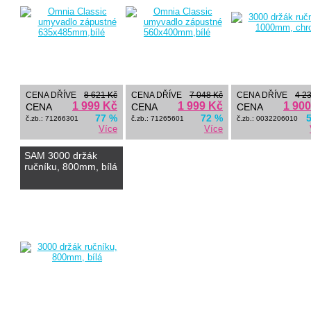
CENA DŘÍVE
8 621 Kč
CENA DŘÍVE
7 048 Kč
CENA DŘÍVE
4 2
1 999 Kč
1 999 Kč
1 90
CENA
CENA
CENA
77 %
72 %
č.zb.: 71266301
č.zb.: 71265601
č.zb.: 0032206010
Více
Více
SAM 3000 držák
ručníku, 800mm, bílá