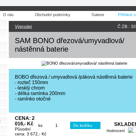
O nás
Obchodní podmínky
Galerie
Přihlásit 
Výprodej
Č.ZB.: 3
SAM BONO dřezová/umyvadlová/
nástěnná baterie
BOBO dřezová / umyvadlová /páková nástěnná baterie
- rozteč 150mm
- lesklý chrom
- délka ramínka 200mm
- ramínko otočné
CENA: 2
í
016,- Kč
SKLADEM
ks
Původní
Hodnocení
cena: 3 672,- Kč