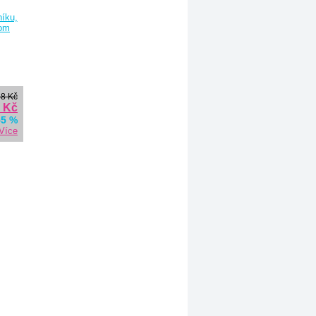
38 Kč
0 Kč
55 %
Více