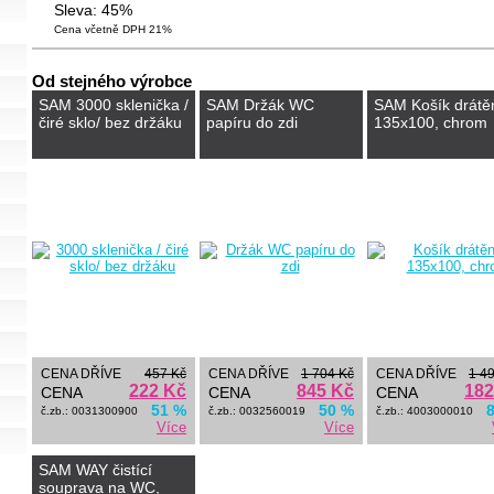
Sleva: 45%
Cena včetně DPH 21%
Od stejného výrobce
SAM 3000 sklenička /
SAM Držák WC
SAM Košík drátě
čiré sklo/ bez držáku
papíru do zdi
135x100, chrom
CENA DŘÍVE
457 Kč
CENA DŘÍVE
1 704 Kč
CENA DŘÍVE
1 4
222 Kč
845 Kč
182
CENA
CENA
CENA
51 %
50 %
č.zb.: 0031300900
č.zb.: 0032560019
č.zb.: 4003000010
Více
Více
SAM WAY čistící
souprava na WC,