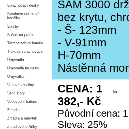
SAM 3000 drž
Splachovací desky
bez krytu, ch
Sprchové odtokové
kanálky
- Š- 123mm
Sprchy
Sušák na prádlo
- V-91mm
Termostatické baterie
H-70mm
Tlakové splachovače
Umyvadla
Nástěnná mon
Umyvadla na desku
Umývátka
CENA: 1
Vanové zástěny
ks
Ventilátory
382,- Kč
Vodovodní baterie
Zrcadla
Původní cena: 1
Zrcadla a nábytek
Sleva: 25%
Zrcadlové skříňky