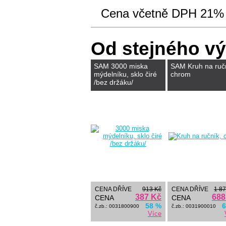
Cena včetně DPH 21%
Od stejného v
SAM 3000 miska
SAM Kruh na ruč
mýdelníku, sklo čiré
chrom
/bez držáku/
CENA DŘÍVE
913 Kč
CENA DŘÍVE
1 87
387 Kč
688
CENA
CENA
58 %
6
č.zb.: 0031800900
č.zb.: 0031900010
Více