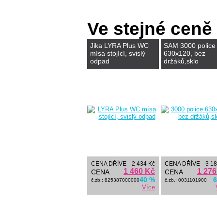
Ve stejné ceně
Jika LYRA Plus WC
SAM 3000 police
mísa stojící, svislý
630x120, bez
odpad
držáků,sklo
CENA DŘÍVE
2 434 Kč
CENA DŘÍVE
3 18
1 460 Kč
1 276
CENA
CENA
40 %
6
č.zb.: 825387000000
č.zb.: 0031101900
Více