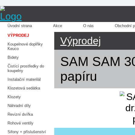
Úvodní strana
Akce
O nás
Obchodní 
VÝPRODEJ
Výprodej
Koupelnové doplňky
Keuco
SAM SAM 30
Bidety
Čistící prostředky do
koupelny
papíru
Instalační materilál
Klozetová sedátka
Klozety
Náhradní díly
Revizní dvířka
Rohové ventily
Sifony + příslušenství