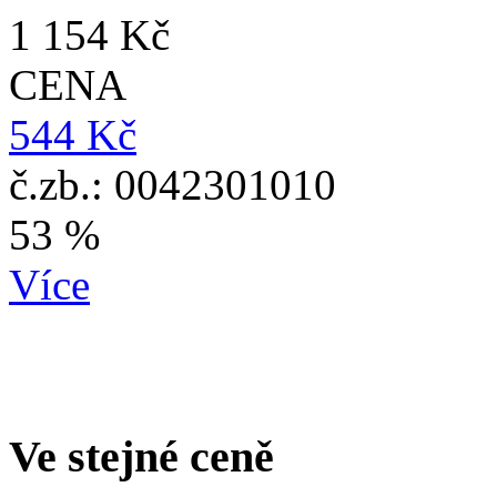
1 154 Kč
CENA
544 Kč
č.zb.: 0042301010
53 %
Více
Ve stejné ceně