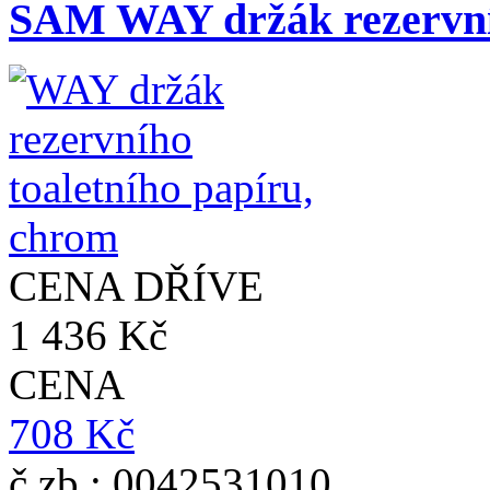
SAM WAY držák rezervníh
CENA DŘÍVE
1 436 Kč
CENA
708 Kč
č.zb.: 0042531010