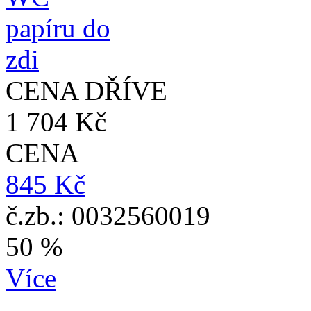
CENA DŘÍVE
1 704 Kč
CENA
845 Kč
č.zb.: 0032560019
50 %
Více