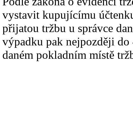
Podle zákona o evidenci trž
vystavit kupujícímu účtenk
přijatou tržbu u správce da
výpadku pak nejpozději do 4
daném pokladním místě trž