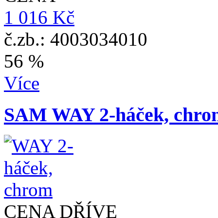
1 016 Kč
č.zb.: 4003034010
56 %
Více
SAM WAY 2-háček, chro
CENA DŘÍVE