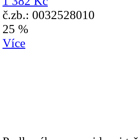
1 382 Kč
č.zb.: 0032528010
25 %
Více