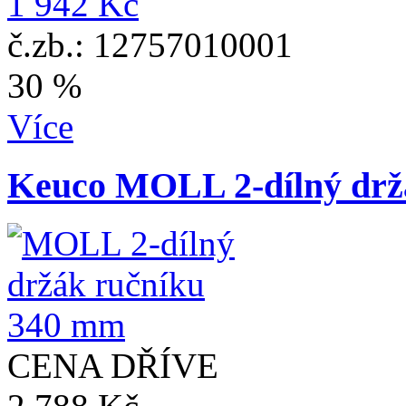
1 942 Kč
č.zb.: 12757010001
30 %
Více
Keuco MOLL 2-dílný drž
CENA DŘÍVE