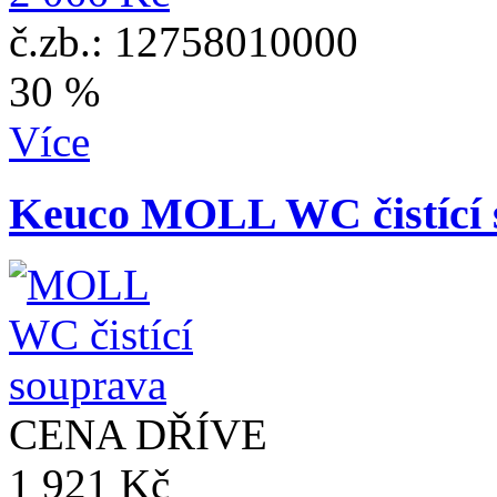
č.zb.: 12758010000
30 %
Více
Keuco MOLL WC čistící 
CENA DŘÍVE
1 921 Kč