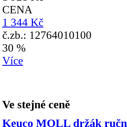
CENA
1 344 Kč
č.zb.: 12764010100
30 %
Více
Ve stejné ceně
Keuco MOLL držák ruč