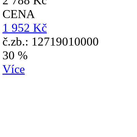
2 788 Kč
CENA
1 952 Kč
č.zb.: 12719010000
30 %
Více