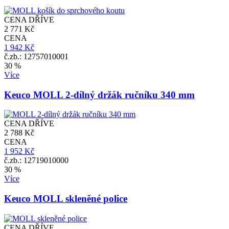
CENA DŘÍVE
2 771 Kč
CENA
1 942 Kč
č.zb.: 12757010001
30 %
Více
Keuco MOLL 2-dílný držák ručníku 340 mm
CENA DŘÍVE
2 788 Kč
CENA
1 952 Kč
č.zb.: 12719010000
30 %
Více
Keuco MOLL skleněné police
CENA DŘÍVE