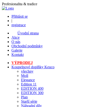
Profesionalita & tradice
Přihlásit se
|
registrace
Úvodní strana
Akce
O nás
Obchodní podmínky
Galerie
Kontakt
VÝPRODEJ
Koupelnové doplňky Keuco
všechny
Moll
Elegance
Edition 11
EDITION 400
EDITION 300
Plan
Starší série
Náhradní díly