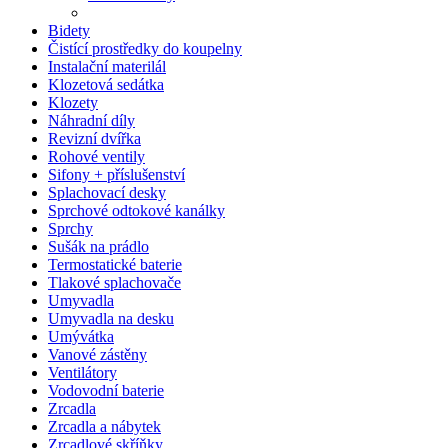
Bidety
Čistící prostředky do koupelny
Instalační materilál
Klozetová sedátka
Klozety
Náhradní díly
Revizní dvířka
Rohové ventily
Sifony + příslušenství
Splachovací desky
Sprchové odtokové kanálky
Sprchy
Sušák na prádlo
Termostatické baterie
Tlakové splachovače
Umyvadla
Umyvadla na desku
Umývátka
Vanové zástěny
Ventilátory
Vodovodní baterie
Zrcadla
Zrcadla a nábytek
Zrcadlové skříňky