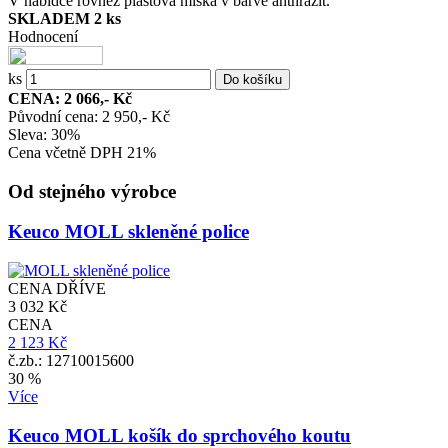
V nabídce rovněž plastová miska v barvě anthrazit.
SKLADEM 2 ks
Hodnocení
ks
CENA: 2 066,- Kč
Původní cena: 2 950,- Kč
Sleva: 30%
Cena včetně DPH 21%
Od stejného výrobce
Keuco MOLL skleněné police
CENA DŘÍVE
3 032 Kč
CENA
2 123 Kč
č.zb.: 12710015600
30 %
Více
Keuco MOLL košík do sprchového koutu