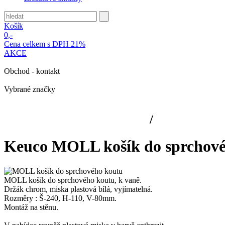
Košík
0,-
Cena celkem s DPH 21%
AKCE
Obchod - kontakt
Vybrané značky
Koupelnové doplňky Keuco
/
Moll
Keuco MOLL košík do sprchové
MOLL košík do sprchového koutu, k vaně.
Držák chrom, miska plastová bílá, vyjímatelná.
Rozměry : Š-240, H-110, V-80mm.
Montáž na stěnu.