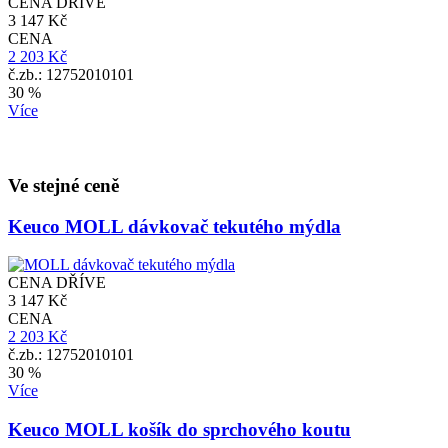
CENA DŘÍVE
3 147 Kč
CENA
2 203 Kč
č.zb.: 12752010101
30 %
Více
Ve stejné ceně
Keuco MOLL dávkovač tekutého mýdla
CENA DŘÍVE
3 147 Kč
CENA
2 203 Kč
č.zb.: 12752010101
30 %
Více
Keuco MOLL košík do sprchového koutu