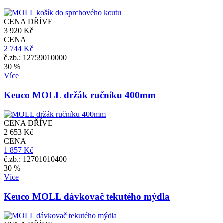
CENA DŘÍVE
3 920 Kč
CENA
2 744 Kč
č.zb.: 12759010000
30 %
Více
Keuco MOLL držák ručníku 400mm
CENA DŘÍVE
2 653 Kč
CENA
1 857 Kč
č.zb.: 12701010400
30 %
Více
Keuco MOLL dávkovač tekutého mýdla