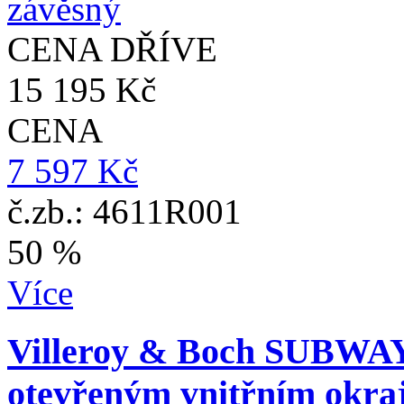
CENA DŘÍVE
15 195 Kč
CENA
7 597 Kč
č.zb.: 4611R001
50 %
Více
Villeroy & Boch SUBWAY
otevřeným vnitřním okraj