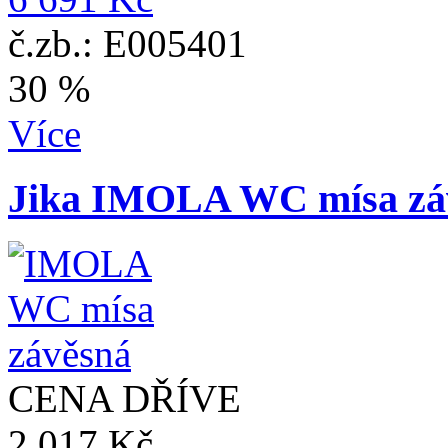
č.zb.: E005401
30 %
Více
Jika IMOLA WC mísa zá
CENA DŘÍVE
2 017 Kč