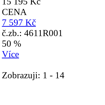
15 195 Kč
CENA
7 597 Kč
č.zb.: 4611R001
50 %
Více
Zobrazuji: 1 - 14