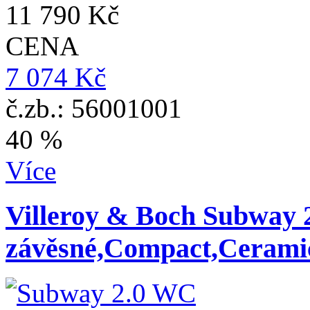
11 790 Kč
CENA
7 074 Kč
č.zb.: 56001001
40 %
Více
Villeroy & Boch Subway
závěsné,Compact,Ceramic