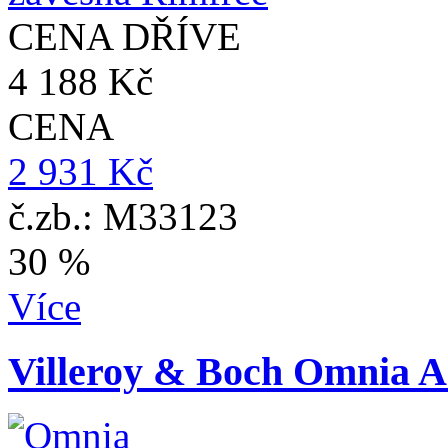
CENA DŘÍVE
4 188 Kč
CENA
2 931 Kč
č.zb.: M33123
30 %
Více
Villeroy & Boch Omnia A